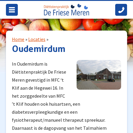
e Friese Meren
Home
Wat we doen
Home
»
Locaties
»
Oudemirdum
Voor wie?
Vergoeding
In Oudemirdum is
Wie we zijn
Diëtistenpraktijk De Friese
Meren gevestigd in MFC ‘t
Verwijzers
Klif aan de Hegewei 16. In
Contact
het zorggedeelte van MFC
’t Klif houden ook huisartsen, een
Onze 14 locaties
diabetesverpleegkundige en een
Verwijzers
fysiotherapeut/manueel therapeut spreekuur.
Daarnaast is de dagopvang van het Talmahiem