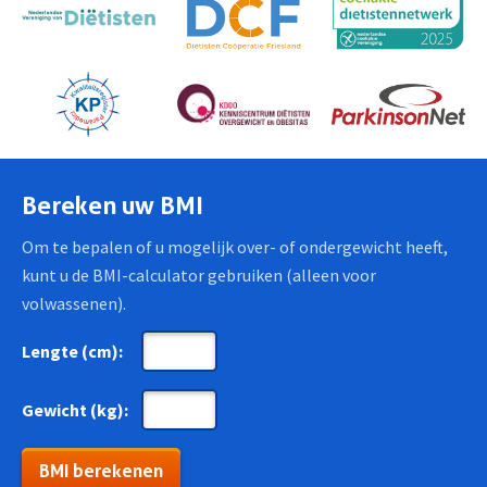
Bereken uw BMI
Om te bepalen of u mogelijk over- of ondergewicht heeft,
kunt u de BMI-calculator gebruiken (alleen voor
volwassenen).
Lengte (cm):
Gewicht (kg):
BMI berekenen