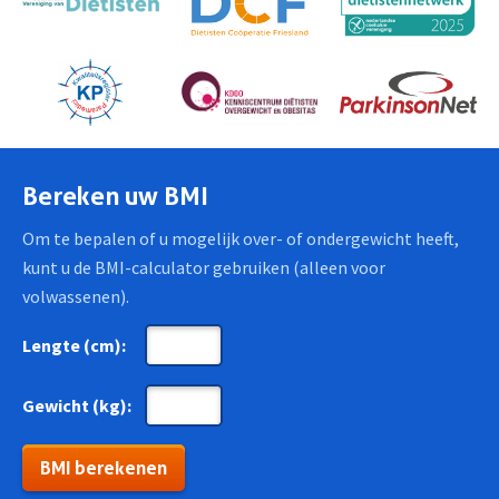
Bereken uw BMI
Om te bepalen of u mogelijk over- of ondergewicht heeft,
kunt u de BMI-calculator gebruiken (alleen voor
volwassenen).
Lengte (cm):
Gewicht (kg):
BMI berekenen