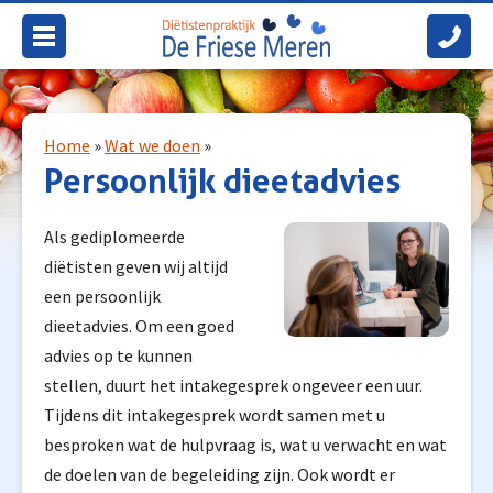
e Friese Meren
Home
Wat we doen
Home
»
Wat we doen
»
Persoonlijk dieetadvies
Voor wie?
Vergoeding
Als gediplomeerde
Wie we zijn
diëtisten geven wij altijd
een persoonlijk
Verwijzers
dieetadvies. Om een goed
Contact
advies op te kunnen
stellen, duurt het intakegesprek ongeveer een uur.
Onze 14 locaties
Tijdens dit intakegesprek wordt samen met u
Verwijzers
besproken wat de hulpvraag is, wat u verwacht en wat
de doelen van de begeleiding zijn. Ook wordt er